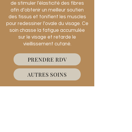
de stimuler l'élasticité des fibres
afin d’obtenir un meilleur soutien
des tissus et tonifient les muscles
pour redessiner l’ovale du visage. Ce
soin chasse la fatigue accumulée
sur le visage et retarde le
vieillissement cutané.
PRENDRE RDV
AUTRES SOINS
LES BIENFAITS :
Éclaircit le teint
Lisse les rides
Repulpe et raffermit le visage
Diminue les poches et les cernes