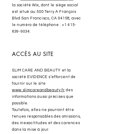
la société Wix, dont le siège social
est situé au 500 Terry A François
Blvd San Francisco, CA 94158, avec
le numéro de téléphone :
+1 415-
639-9034
.
ACCÈS AU SITE
SLIM CARE AND BEAUTY et la
société EVIDENCE s’efforcent de
fournir sur le site
www.slimcareandbeauty.fr
des
informations aussi précises que
possible.
Toutefois, elles ne pourront être
tenues responsables des omissions,
des inexactitudes et des carences
dans la mise à jour.