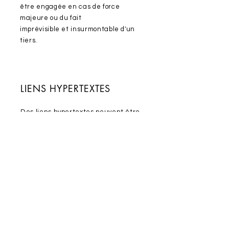
être engagée en cas de force
majeure ou du fait
imprévisible et insurmontable d'un
tiers.
LIENS HYPERTEXTES
Des liens hypertextes peuvent être
présents sur le site. L’Utilisateur
est informé qu’en cliquant sur ces
liens, il sortira du
site
www.slimcareandbeauty.fr
Ce dernier n’a pas de contrôle sur
les pages web sur lesquelles
aboutissent ces liens et ne saurait,
en aucun cas, être responsable de
leur contenu.